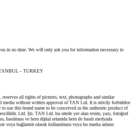
r you in no time. We will only ask you for information necessary to
STANBUL – TURKEY
erves all rights of pictures, text, photographs and similar
ed media without written approval of TAN Ltd. It is strictly forbidden
to use this brand name to be conceived as the authentic product of
idir. Ltd. Şti. TAN Ltd. bu sitede yer alan resim, yazı, fotoğraf
sı, basılması ve hem dijital ortamda hem de basılı medyada
te veya bağlantılı olarak kullanılması veya bu marka adının