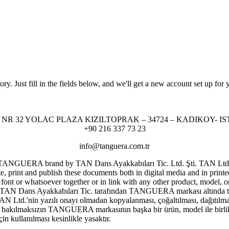
tory. Just fill in the fields below, and we'll get a new account set up fo
NR 32 YOLAC PLAZA KIZILTOPRAK – 34724 – KADIKOY- I
+90 216 337 73 23
info@tanguera.com.tr
er TANGUERA brand by TAN Dans Ayakkabıları Tic. Ltd. Şti. TAN Ltd. res
ute, print and publish these documents both in digital media and in print
 or whatsoever together or in link with any other product, model, or 
N Dans Ayakkabıları Tic. tarafından TANGUERA markası altında tescill
AN Ltd.'nin yazılı onayı olmadan kopyalanması, çoğaltılması, dağıtılma
şeye bakılmaksızın TANGUERA markasının başka bir ürün, model ile birlik
 kullanılması kesinlikle yasaktır.