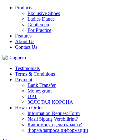
Products
Exclusive Shoes
Ladies Dance
Gentlemen
For Practice
Features
About Us
Contact Us
Testimonials
Terms & Conditions
Payment
Bank Transfer
Moneygram
UPT
ЗОЛОТАЯ КОРОНА
How to Order
Information Request Form
Nasıl Sipariş Verebilirim?
Как я могу сделать заказ?
Форма запроса информации