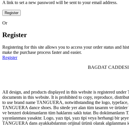
A link to set a new password will be sent to your email address.
Register
Or
Register
Registering for this site allows you to access your order status and his
make the purchase process faster and easier.
Register
BAGDAT CADDESI 
All design, and products displayed in this website is registered und
documents in this website. It is prohibited to copy, reproduce, distrib
to use brand name TANGUERA, notwithstanding the logo, typeface, font
TANGUERA dance shoes. Bu sitede yer alan tüm tasarım ve ürünler TA
ve benzeri dokümanların tüm haklarını saklı tutar. Bu dokümanların T
yayınlanması yasaktır. Logo, yazı tipi, yazı tipi veya herhangi bir 
TANGUERA dans ayakkabılarının orijinal ürünü olarak algılanması için