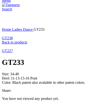
Menu
Search
Click to enlarge
Home
Ladies Dance
GT233
GT238
Back to products
GT227
GT233
Size: 34-40
Heel: 11-13-15-16 Pont
Color: Black patent also avalaible in other patent colors.
Share:
You have not viewed any product yet.