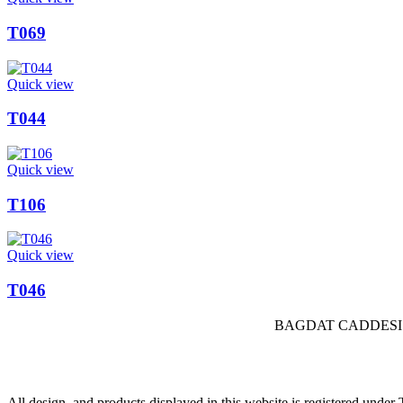
T069
Quick view
T044
Quick view
T106
Quick view
T046
BAGDAT CADDESI 
All design, and products displayed in this website is registered und