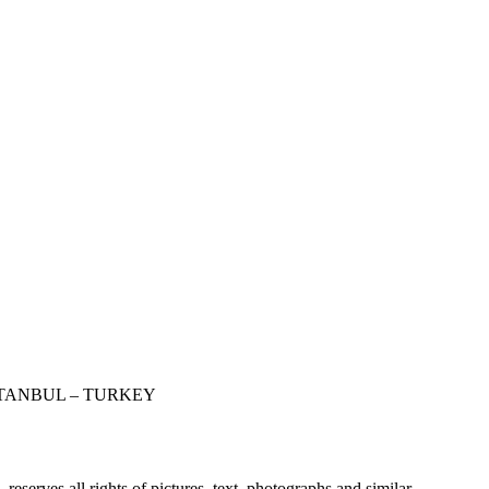
STANBUL – TURKEY
erves all rights of pictures, text, photographs and similar