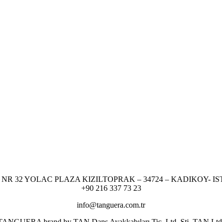
NR 32 YOLAC PLAZA KIZILTOPRAK – 34724 – KADIKOY- I
+90 216 337 73 23
info@tanguera.com.tr
er TANGUERA brand by TAN Dans Ayakkabıları Tic. Ltd. Şti. TAN Ltd. res