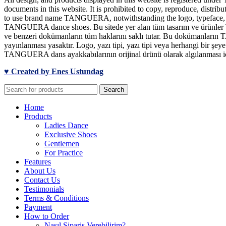
documents in this website. It is prohibited to copy, reproduce, distrib
to use brand name TANGUERA, notwithstanding the logo, typeface, font
TANGUERA dance shoes. Bu sitede yer alan tüm tasarım ve ürünler TA
ve benzeri dokümanların tüm haklarını saklı tutar. Bu dokümanların T
yayınlanması yasaktır. Logo, yazı tipi, yazı tipi veya herhangi bir 
TANGUERA dans ayakkabılarının orijinal ürünü olarak algılanması için
♥ Created by Enes Ustundag
Search
Home
Products
Ladies Dance
Exclusive Shoes
Gentlemen
For Practice
Features
About Us
Contact Us
Testimonials
Terms & Conditions
Payment
How to Order
Nasıl Sipariş Verebilirim?