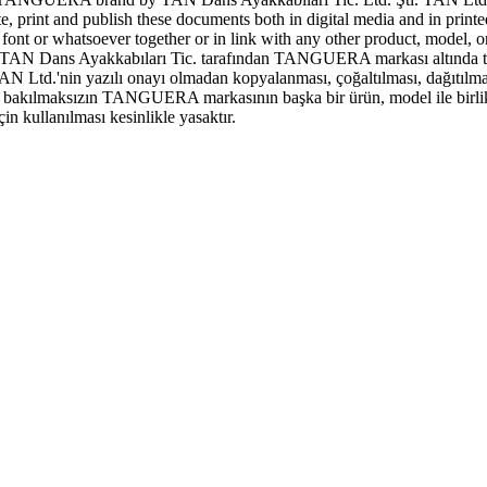
ute, print and publish these documents both in digital media and in print
 or whatsoever together or in link with any other product, model, or 
N Dans Ayakkabıları Tic. tarafından TANGUERA markası altında tescill
AN Ltd.'nin yazılı onayı olmadan kopyalanması, çoğaltılması, dağıtılma
şeye bakılmaksızın TANGUERA markasının başka bir ürün, model ile birlik
 kullanılması kesinlikle yasaktır.