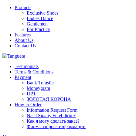
Products
Exclusive Shoes
Ladies Dance
Gentlemen
For Practice
Features
About Us
Contact Us
Testimonials
Terms & Conditions
Payment
Bank Transfer
Moneygram
UPT
ЗОЛОТАЯ КОРОНА
How to Order
Information Request Form
Nasıl Sipariş Verebilirim?
Как я могу сделать заказ?
Форма запроса информации