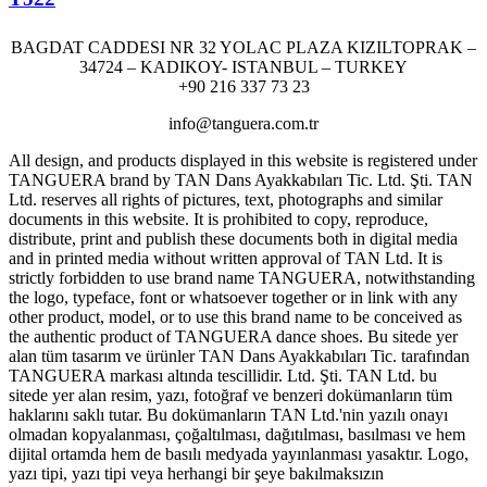
BAGDAT CADDESI NR 32 YOLAC PLAZA KIZILTOPRAK –
34724 – KADIKOY- ISTANBUL – TURKEY
+90 216 337 73 23
info@tanguera.com.tr
All design, and products displayed in this website is registered under
TANGUERA brand by TAN Dans Ayakkabıları Tic. Ltd. Şti. TAN
Ltd. reserves all rights of pictures, text, photographs and similar
documents in this website. It is prohibited to copy, reproduce,
distribute, print and publish these documents both in digital media
and in printed media without written approval of TAN Ltd. It is
strictly forbidden to use brand name TANGUERA, notwithstanding
the logo, typeface, font or whatsoever together or in link with any
other product, model, or to use this brand name to be conceived as
the authentic product of TANGUERA dance shoes. Bu sitede yer
alan tüm tasarım ve ürünler TAN Dans Ayakkabıları Tic. tarafından
TANGUERA markası altında tescillidir. Ltd. Şti. TAN Ltd. bu
sitede yer alan resim, yazı, fotoğraf ve benzeri dokümanların tüm
haklarını saklı tutar. Bu dokümanların TAN Ltd.'nin yazılı onayı
olmadan kopyalanması, çoğaltılması, dağıtılması, basılması ve hem
dijital ortamda hem de basılı medyada yayınlanması yasaktır. Logo,
yazı tipi, yazı tipi veya herhangi bir şeye bakılmaksızın