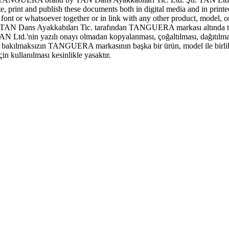
ute, print and publish these documents both in digital media and in print
 or whatsoever together or in link with any other product, model, or 
N Dans Ayakkabıları Tic. tarafından TANGUERA markası altında tescill
AN Ltd.'nin yazılı onayı olmadan kopyalanması, çoğaltılması, dağıtılma
şeye bakılmaksızın TANGUERA markasının başka bir ürün, model ile birlik
 kullanılması kesinlikle yasaktır.