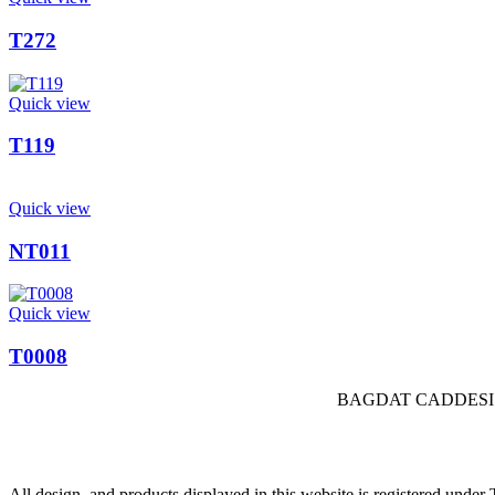
T272
Quick view
T119
Quick view
NT011
Quick view
T0008
BAGDAT CADDESI 
All design, and products displayed in this website is registered und