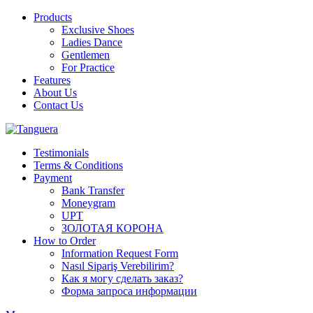
Products
Exclusive Shoes
Ladies Dance
Gentlemen
For Practice
Features
About Us
Contact Us
Testimonials
Terms & Conditions
Payment
Bank Transfer
Moneygram
UPT
ЗОЛОТАЯ КОРОНА
How to Order
Information Request Form
Nasıl Sipariş Verebilirim?
Как я могу сделать заказ?
Форма запроса информации