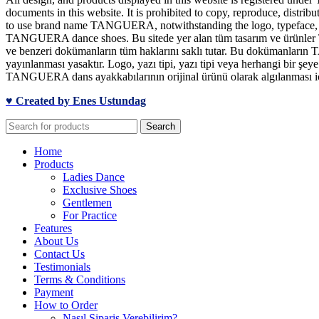
documents in this website. It is prohibited to copy, reproduce, distrib
to use brand name TANGUERA, notwithstanding the logo, typeface, font
TANGUERA dance shoes. Bu sitede yer alan tüm tasarım ve ürünler TA
ve benzeri dokümanların tüm haklarını saklı tutar. Bu dokümanların T
yayınlanması yasaktır. Logo, yazı tipi, yazı tipi veya herhangi bir 
TANGUERA dans ayakkabılarının orijinal ürünü olarak algılanması için
♥ Created by Enes Ustundag
Search
Home
Products
Ladies Dance
Exclusive Shoes
Gentlemen
For Practice
Features
About Us
Contact Us
Testimonials
Terms & Conditions
Payment
How to Order
Nasıl Sipariş Verebilirim?