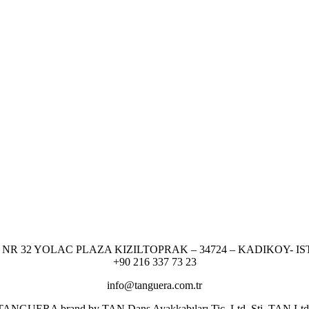
NR 32 YOLAC PLAZA KIZILTOPRAK – 34724 – KADIKOY- I
+90 216 337 73 23
info@tanguera.com.tr
er TANGUERA brand by TAN Dans Ayakkabıları Tic. Ltd. Şti. TAN Ltd. res