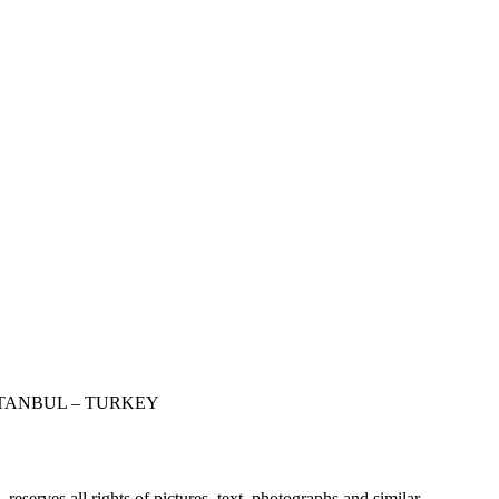
STANBUL – TURKEY
erves all rights of pictures, text, photographs and similar