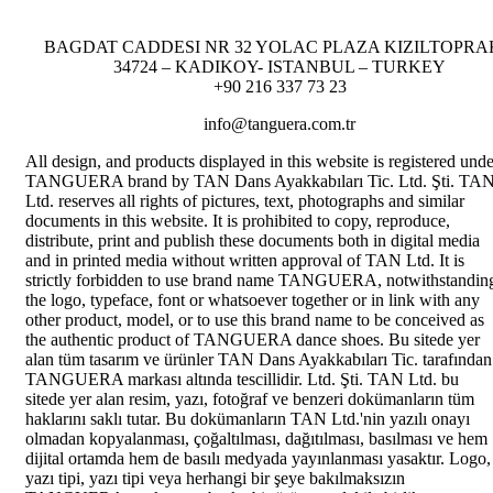
BAGDAT CADDESI NR 32 YOLAC PLAZA KIZILTOPRA
34724 – KADIKOY- ISTANBUL – TURKEY
+90 216 337 73 23
info@tanguera.com.tr
All design, and products displayed in this website is registered unde
TANGUERA brand by TAN Dans Ayakkabıları Tic. Ltd. Şti. TA
Ltd. reserves all rights of pictures, text, photographs and similar
documents in this website. It is prohibited to copy, reproduce,
distribute, print and publish these documents both in digital media
and in printed media without written approval of TAN Ltd. It is
strictly forbidden to use brand name TANGUERA, notwithstandin
the logo, typeface, font or whatsoever together or in link with any
other product, model, or to use this brand name to be conceived as
the authentic product of TANGUERA dance shoes. Bu sitede yer
alan tüm tasarım ve ürünler TAN Dans Ayakkabıları Tic. tarafından
TANGUERA markası altında tescillidir. Ltd. Şti. TAN Ltd. bu
sitede yer alan resim, yazı, fotoğraf ve benzeri dokümanların tüm
haklarını saklı tutar. Bu dokümanların TAN Ltd.'nin yazılı onayı
olmadan kopyalanması, çoğaltılması, dağıtılması, basılması ve hem
dijital ortamda hem de basılı medyada yayınlanması yasaktır. Logo,
yazı tipi, yazı tipi veya herhangi bir şeye bakılmaksızın