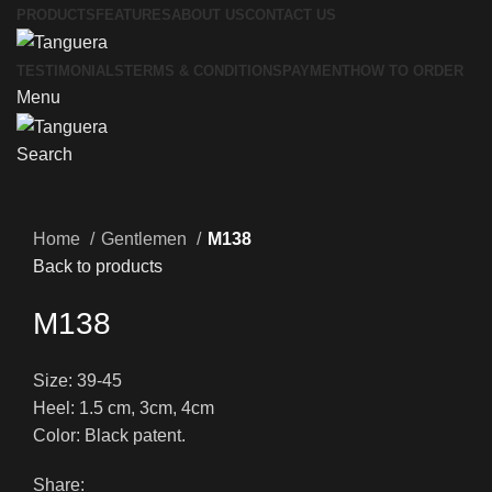
PRODUCTS
FEATURES
ABOUT US
CONTACT US
TESTIMONIALS
TERMS & CONDITIONS
PAYMENT
HOW TO ORDER
Menu
Search
Click to enlarge
Home
Gentlemen
M138
Back to products
M138
Size: 39-45
Heel: 1.5 cm, 3cm, 4cm
Color: Black patent.
Share: