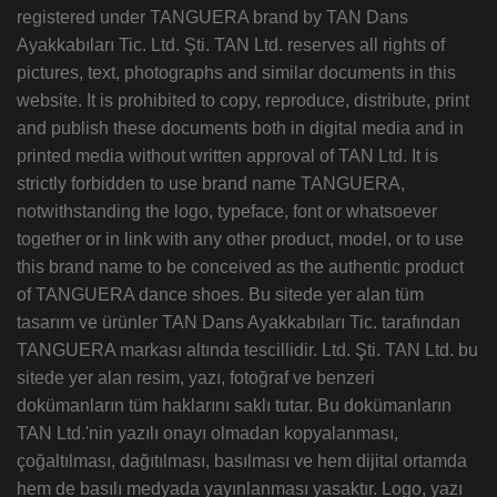
registered under TANGUERA brand by TAN Dans
Ayakkabıları Tic. Ltd. Şti. TAN Ltd. reserves all rights of
pictures, text, photographs and similar documents in this
website. It is prohibited to copy, reproduce, distribute, print
and publish these documents both in digital media and in
printed media without written approval of TAN Ltd. It is
strictly forbidden to use brand name TANGUERA,
notwithstanding the logo, typeface, font or whatsoever
together or in link with any other product, model, or to use
this brand name to be conceived as the authentic product
of TANGUERA dance shoes. Bu sitede yer alan tüm
tasarım ve ürünler TAN Dans Ayakkabıları Tic. tarafından
TANGUERA markası altında tescillidir. Ltd. Şti. TAN Ltd. bu
sitede yer alan resim, yazı, fotoğraf ve benzeri
dokümanların tüm haklarını saklı tutar. Bu dokümanların
TAN Ltd.'nin yazılı onayı olmadan kopyalanması,
çoğaltılması, dağıtılması, basılması ve hem dijital ortamda
hem de basılı medyada yayınlanması yasaktır. Logo, yazı