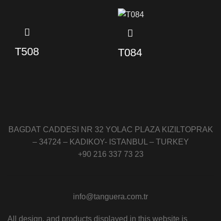
T508
T084
BAGDAT CADDESI NR 32 YOLAC PLAZA KIZILTOPRAK
– 34724 – KADIKOY- ISTANBUL – TURKEY
+90 216 337 73 23
info@tanguera.com.tr
All design, and products displayed in this website is