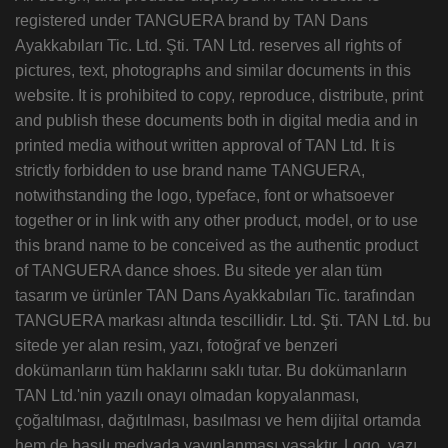
registered under TANGUERA brand by TAN Dans
Ayakkabıları Tic. Ltd. Şti. TAN Ltd. reserves all rights of
pictures, text, photographs and similar documents in this
website. It is prohibited to copy, reproduce, distribute, print
and publish these documents both in digital media and in
printed media without written approval of TAN Ltd. It is
strictly forbidden to use brand name TANGUERA,
notwithstanding the logo, typeface, font or whatsoever
together or in link with any other product, model, or to use
this brand name to be conceived as the authentic product
of TANGUERA dance shoes. Bu sitede yer alan tüm
tasarım ve ürünler TAN Dans Ayakkabıları Tic. tarafından
TANGUERA markası altında tescillidir. Ltd. Şti. TAN Ltd. bu
sitede yer alan resim, yazı, fotoğraf ve benzeri
dokümanların tüm haklarını saklı tutar. Bu dokümanların
TAN Ltd.'nin yazılı onayı olmadan kopyalanması,
çoğaltılması, dağıtılması, basılması ve hem dijital ortamda
hem de basılı medyada yayınlanması yasaktır. Logo, yazı