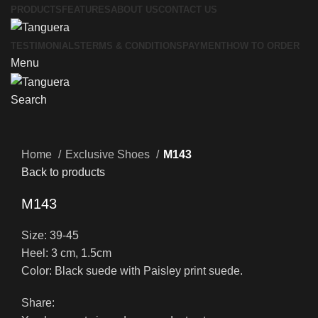
PRODUCTS
FEATURES
ABOUT US
CONTACT US
TESTIMONIALS
TERMS & CONDITIONS
PAYMENT
HOW TO ORDER
Menu
Search
Click to enlarge
Home
Exclusive Shoes
M143
Back to products
M143
Size: 39-45
Heel: 3 cm, 1.5cm
Color: Black suede with Paisley print suede.
Share: