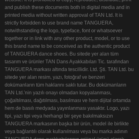
and publish these documents both in digital media and in
printed media without written approval of TAN Ltd. It is
strictly forbidden to use brand name TANGUERA,
notwithstanding the logo, typeface, font or whatsoever
together or in link with any other product, model, or to use
this brand name to be conceived as the authentic product
of TANGUERA dance shoes. Bu sitede yer alan tüm
tasarım ve ürünler TAN Dans Ayakkabıları Tic. tarafından
TANGUERA markası altında tescillidir. Ltd. Şti. TAN Ltd. bu
sitede yer alan resim, yazı, fotoğraf ve benzeri
dokümanların tüm haklarını saklı tutar. Bu dokümanların
TAN Ltd.'nin yazılı onayı olmadan kopyalanması,
çoğaltılması, dağıtılması, basılması ve hem dijital ortamda
hem de basılı medyada yayınlanması yasaktır. Logo, yazı
tipi, yazı tipi veya herhangi bir şeye bakılmaksızın
TANGUERA markasının başka bir ürün, model ile birlikte
veya bağlantılı olarak kullanılması veya bu marka adının