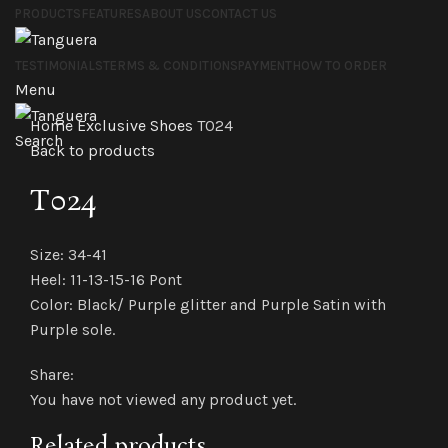
PRODUCTS
FEATURES
ABOUT US
CONTACT US
TESTIMONIALS
TERMS & CONDITIONS
PAYMENT
HOW TO ORDER
Menu
Click to enlarge
Home
Exclusive Shoes
T024
Search
Back to products
T024
Size: 34-41
Heel: 11-13-15-16 Pont
Color: Black/ Purple glitter and Purple Satin with
Purple sole.
Share:
You have not viewed any product yet.
Related products