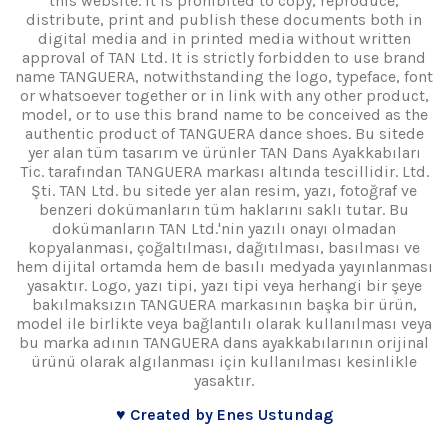
this website. It is prohibited to copy, reproduce,
distribute, print and publish these documents both in
digital media and in printed media without written
approval of TAN Ltd. It is strictly forbidden to use brand
name TANGUERA, notwithstanding the logo, typeface, font
or whatsoever together or in link with any other product,
model, or to use this brand name to be conceived as the
authentic product of TANGUERA dance shoes. Bu sitede
yer alan tüm tasarım ve ürünler TAN Dans Ayakkabıları
Tic. tarafından TANGUERA markası altında tescillidir. Ltd.
Şti. TAN Ltd. bu sitede yer alan resim, yazı, fotoğraf ve
benzeri dokümanların tüm haklarını saklı tutar. Bu
dokümanların TAN Ltd.'nin yazılı onayı olmadan
kopyalanması, çoğaltılması, dağıtılması, basılması ve
hem dijital ortamda hem de basılı medyada yayınlanması
yasaktır. Logo, yazı tipi, yazı tipi veya herhangi bir şeye
bakılmaksızın TANGUERA markasının başka bir ürün,
model ile birlikte veya bağlantılı olarak kullanılması veya
bu marka adının TANGUERA dans ayakkabılarının orijinal
ürünü olarak algılanması için kullanılması kesinlikle
yasaktır.
♥ Created by Enes Ustundag