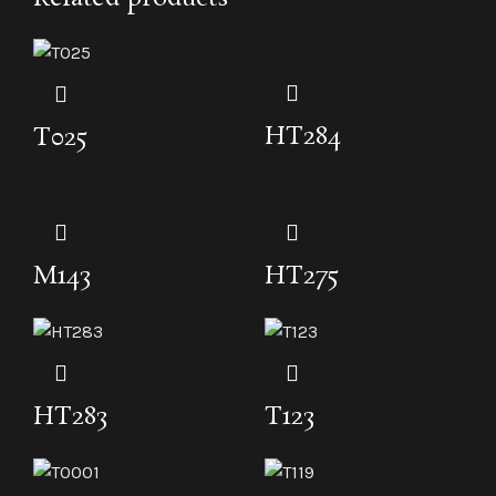
HT284
T025
M143
HT275
HT283
T123