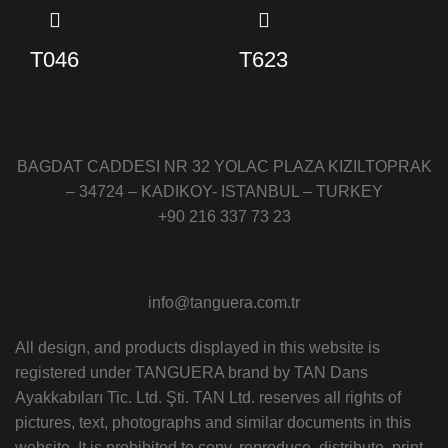
T046
T623
BAGDAT CADDESI NR 32 YOLAC PLAZA KIZILTOPRAK
– 34724 – KADIKOY- ISTANBUL – TURKEY
+90 216 337 73 23
info@tanguera.com.tr
All design, and products displayed in this website is
registered under TANGUERA brand by TAN Dans
Ayakkabıları Tic. Ltd. Şti. TAN Ltd. reserves all rights of
pictures, text, photographs and similar documents in this
website. It is prohibited to copy, reproduce, distribute, print