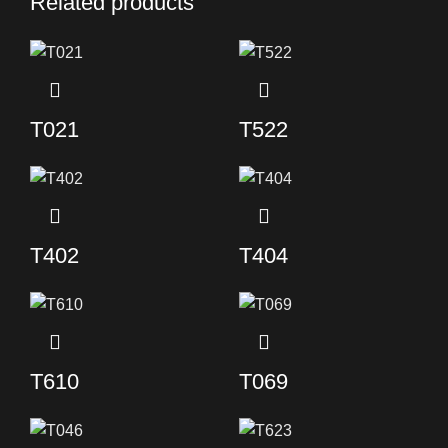
Related products
T021
T522
T402
T404
T610
T069