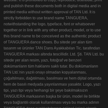
and publish these documents both in digital media and in
printed media without written approval of TAN Ltd. It is
strictly forbidden to use brand name TANGUERA,
notwithstanding the logo, typeface, font or whatsoever
together or in link with any other product, model, or to use
this brand name to be conceived as the authentic product
of TANGUERA dance shoes. Bu sitede yer alan tüm
tasarım ve ürünler TAN Dans Ayakkabıları Tic. tarafından
TANGUERA markası altında tescillidir. Ltd. Şti. TAN Ltd. bu
sitede yer alan resim, yazı, fotoğraf ve benzeri
dokümanların tüm haklarını saklı tutar. Bu dokümanların
TAN Ltd.'nin yazılı onayı olmadan kopyalanması,
çoğaltılması, dağıtılması, basılması ve hem dijital ortamda
hem de basılı medyada yayınlanması yasaktır. Logo, yazı
tipi, yazı tipi veya herhangi bir şeye bakılmaksızın
TANGUERA markasının başka bir ürün, model ile birlikte
veya bağlantılı olarak kullanılması veya bu marka adının