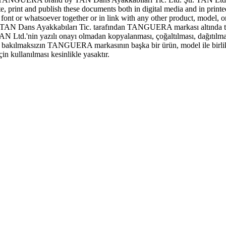
ute, print and publish these documents both in digital media and in print
 or whatsoever together or in link with any other product, model, or 
N Dans Ayakkabıları Tic. tarafından TANGUERA markası altında tescill
AN Ltd.'nin yazılı onayı olmadan kopyalanması, çoğaltılması, dağıtılma
şeye bakılmaksızın TANGUERA markasının başka bir ürün, model ile birlik
 kullanılması kesinlikle yasaktır.