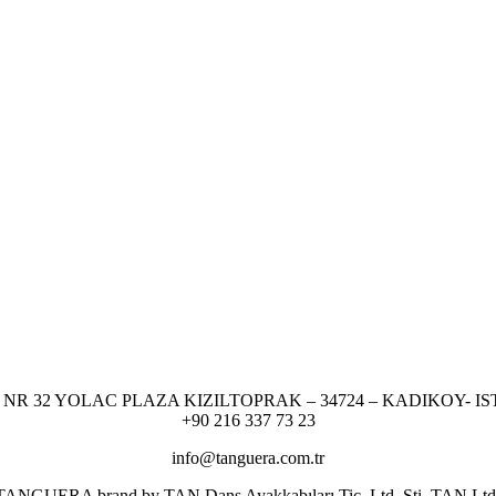
NR 32 YOLAC PLAZA KIZILTOPRAK – 34724 – KADIKOY- I
+90 216 337 73 23
info@tanguera.com.tr
er TANGUERA brand by TAN Dans Ayakkabıları Tic. Ltd. Şti. TAN Ltd. res