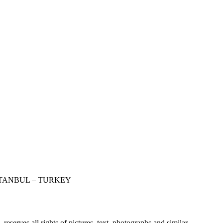
STANBUL – TURKEY
erves all rights of pictures, text, photographs and similar