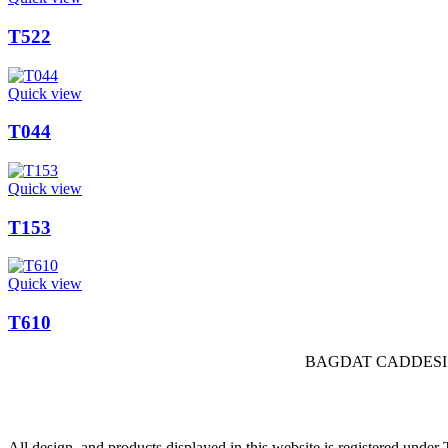
T522
Quick view
T044
Quick view
T153
Quick view
T610
BAGDAT CADDESI 
All design, and products displayed in this website is registered und