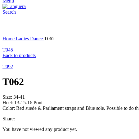
Menu
Search
Click to enlarge
Home
Ladies Dance
T062
T045
Back to products
T092
T062
Size: 34-41
Heel: 13-15-16 Pont
Color: Red suede & Parliament straps and Blue sole. Possible to do th
Share:
You have not viewed any product yet.