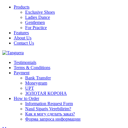
Products
Exclusive Shoes
Ladies Dance
Gentlemen
For Practice
Features
About Us
Contact Us
Testimonials
Terms & Conditions
Payment
Bank Transfer
Moneygram
UPT
ЗОЛОТАЯ КОРОНА
How to Order
Information Request Form
Nasıl Sipariş Verebilirim?
Как я могу сделать заказ?
Форма запроса информации