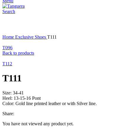
Menu
Search
Click to enlarge
Home
Exclusive Shoes
T111
T096
Back to products
T112
T111
Size: 34-41
Heel: 13-15-16 Pont
Color: Gold line printed leather or with Silver line.
Share:
You have not viewed any product yet.