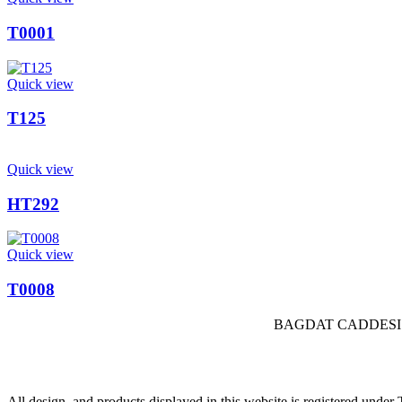
T0001
Quick view
T125
Quick view
HT292
Quick view
T0008
BAGDAT CADDESI 
All design, and products displayed in this website is registered und