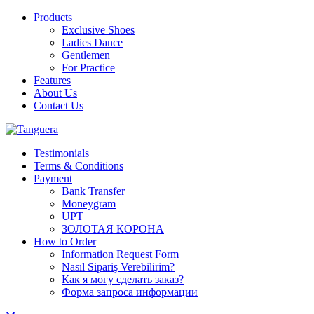
Products
Exclusive Shoes
Ladies Dance
Gentlemen
For Practice
Features
About Us
Contact Us
Testimonials
Terms & Conditions
Payment
Bank Transfer
Moneygram
UPT
ЗОЛОТАЯ КОРОНА
How to Order
Information Request Form
Nasıl Sipariş Verebilirim?
Как я могу сделать заказ?
Форма запроса информации