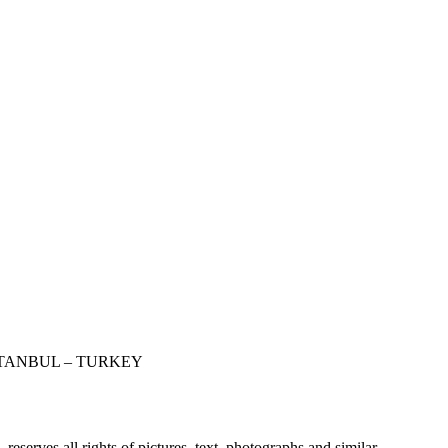
STANBUL – TURKEY
erves all rights of pictures, text, photographs and similar