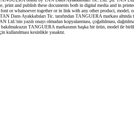
ute, print and publish these documents both in digital media and in print
 or whatsoever together or in link with any other product, model, or 
N Dans Ayakkabıları Tic. tarafından TANGUERA markası altında tescill
AN Ltd.'nin yazılı onayı olmadan kopyalanması, çoğaltılması, dağıtılma
şeye bakılmaksızın TANGUERA markasının başka bir ürün, model ile birlik
 kullanılması kesinlikle yasaktır.