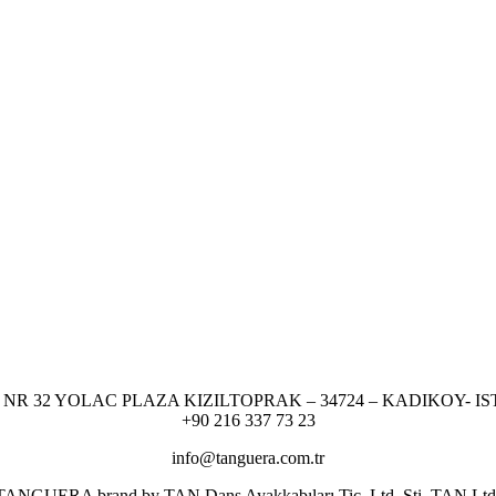
NR 32 YOLAC PLAZA KIZILTOPRAK – 34724 – KADIKOY- I
+90 216 337 73 23
info@tanguera.com.tr
er TANGUERA brand by TAN Dans Ayakkabıları Tic. Ltd. Şti. TAN Ltd. res