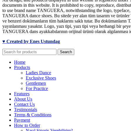
documents in this website. It is prohibited to copy, reproduce, distrib
to use brand name TANGUERA, notwithstanding the logo, typeface, font
TANGUERA dance shoes. Bu sitede yer alan tüm tasarım ve ürünler TA
ve benzeri dokümanların tüm haklarını saklı tutar. Bu dokümanların T
yayınlanması yasaktır. Logo, yazı tipi, yazı tipi veya herhangi bir 
TANGUERA dans ayakkabılarının orijinal ürünü olarak algılanması için
♥ Created by Enes Ustundag
Search
Home
Products
Ladies Dance
Exclusive Shoes
Gentlemen
For Practice
Features
About Us
Contact Us
Testimonials
Terms & Conditions
Payment
How to Order
Nasıl Sipariş Verebilirim?