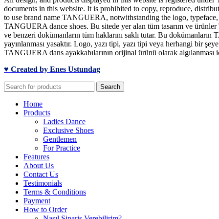
documents in this website. It is prohibited to copy, reproduce, distrib
to use brand name TANGUERA, notwithstanding the logo, typeface, font
TANGUERA dance shoes. Bu sitede yer alan tüm tasarım ve ürünler TA
ve benzeri dokümanların tüm haklarını saklı tutar. Bu dokümanların T
yayınlanması yasaktır. Logo, yazı tipi, yazı tipi veya herhangi bir 
TANGUERA dans ayakkabılarının orijinal ürünü olarak algılanması için
♥ Created by Enes Ustundag
Search
Home
Products
Ladies Dance
Exclusive Shoes
Gentlemen
For Practice
Features
About Us
Contact Us
Testimonials
Terms & Conditions
Payment
How to Order
Nasıl Sipariş Verebilirim?