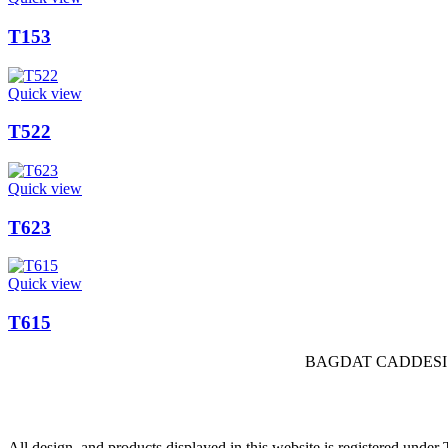
T153
Quick view
T522
Quick view
T623
Quick view
T615
BAGDAT CADDESI 
All design, and products displayed in this website is registered und