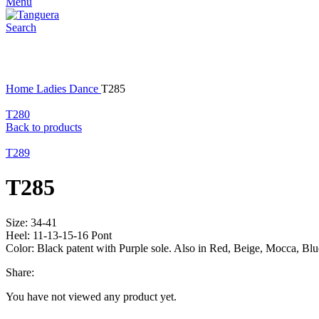
Menu
Search
Click to enlarge
Home
Ladies Dance
T285
T280
Back to products
T289
T285
Size: 34-41
Heel: 11-13-15-16 Pont
Color: Black patent with Purple sole. Also in Red, Beige, Mocca, Blu
Share:
You have not viewed any product yet.