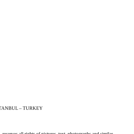
STANBUL – TURKEY
erves all rights of pictures, text, photographs and similar