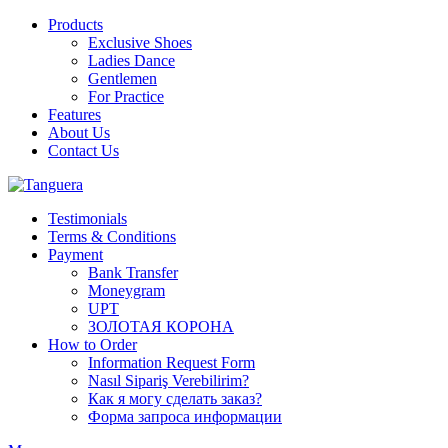
Products
Exclusive Shoes
Ladies Dance
Gentlemen
For Practice
Features
About Us
Contact Us
Testimonials
Terms & Conditions
Payment
Bank Transfer
Moneygram
UPT
ЗОЛОТАЯ КОРОНА
How to Order
Information Request Form
Nasıl Sipariş Verebilirim?
Как я могу сделать заказ?
Форма запроса информации