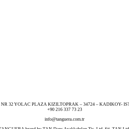
NR 32 YOLAC PLAZA KIZILTOPRAK – 34724 – KADIKOY- I
+90 216 337 73 23
info@tanguera.com.tr
er TANGUERA brand by TAN Dans Ayakkabıları Tic. Ltd. Şti. TAN Ltd. res