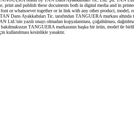
ute, print and publish these documents both in digital media and in print
 or whatsoever together or in link with any other product, model, or 
N Dans Ayakkabıları Tic. tarafından TANGUERA markası altında tescill
AN Ltd.'nin yazılı onayı olmadan kopyalanması, çoğaltılması, dağıtılma
şeye bakılmaksızın TANGUERA markasının başka bir ürün, model ile birlik
 kullanılması kesinlikle yasaktır.