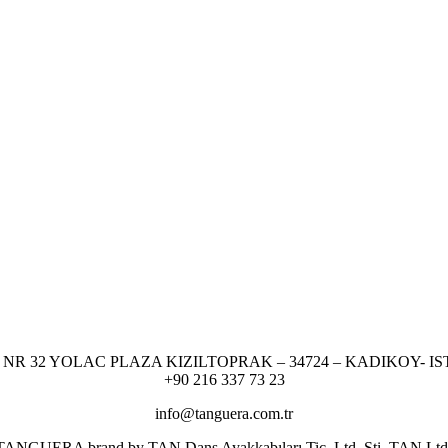
NR 32 YOLAC PLAZA KIZILTOPRAK – 34724 – KADIKOY- I
+90 216 337 73 23
info@tanguera.com.tr
er TANGUERA brand by TAN Dans Ayakkabıları Tic. Ltd. Şti. TAN Ltd. res