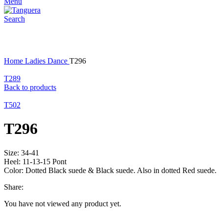
Menu
Search
Click to enlarge
Home
Ladies Dance
T296
T289
Back to products
T502
T296
Size: 34-41
Heel: 11-13-15 Pont
Color: Dotted Black suede & Black suede. Also in dotted Red suede.
Share:
You have not viewed any product yet.