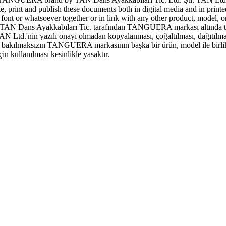
ute, print and publish these documents both in digital media and in print
 or whatsoever together or in link with any other product, model, or 
N Dans Ayakkabıları Tic. tarafından TANGUERA markası altında tescill
AN Ltd.'nin yazılı onayı olmadan kopyalanması, çoğaltılması, dağıtılma
şeye bakılmaksızın TANGUERA markasının başka bir ürün, model ile birlik
 kullanılması kesinlikle yasaktır.