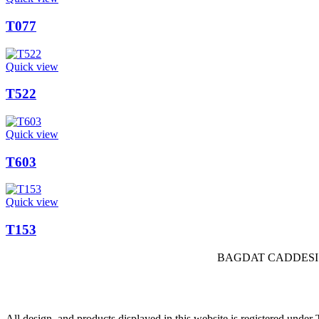
T077
Quick view
T522
Quick view
T603
Quick view
T153
BAGDAT CADDESI 
All design, and products displayed in this website is registered und