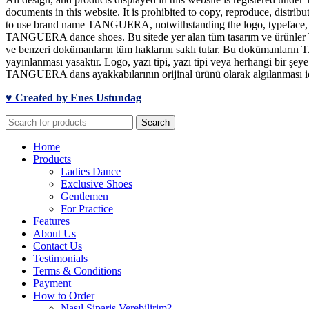
documents in this website. It is prohibited to copy, reproduce, distrib
to use brand name TANGUERA, notwithstanding the logo, typeface, font
TANGUERA dance shoes. Bu sitede yer alan tüm tasarım ve ürünler TA
ve benzeri dokümanların tüm haklarını saklı tutar. Bu dokümanların T
yayınlanması yasaktır. Logo, yazı tipi, yazı tipi veya herhangi bir 
TANGUERA dans ayakkabılarının orijinal ürünü olarak algılanması için
♥ Created by Enes Ustundag
Search
Home
Products
Ladies Dance
Exclusive Shoes
Gentlemen
For Practice
Features
About Us
Contact Us
Testimonials
Terms & Conditions
Payment
How to Order
Nasıl Sipariş Verebilirim?