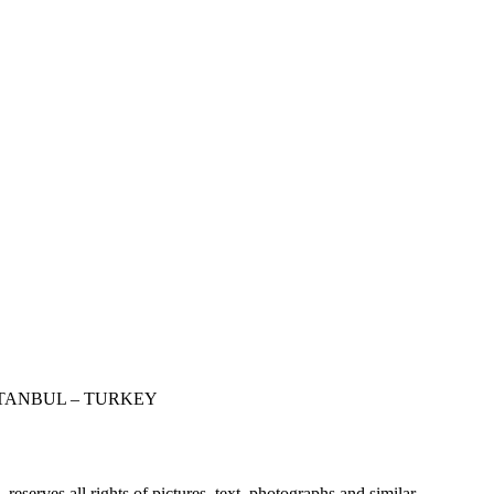
STANBUL – TURKEY
erves all rights of pictures, text, photographs and similar