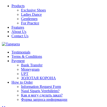
Products
Exclusive Shoes
Ladies Dance
Gentlemen
For Practice
Features
About Us
Contact Us
Testimonials
Terms & Conditions
Payment
Bank Transfer
Moneygram
UPT
ЗОЛОТАЯ КОРОНА
How to Order
Information Request Form
Nasıl Sipariş Verebilirim?
Как я могу сделать заказ?
Форма запроса информации