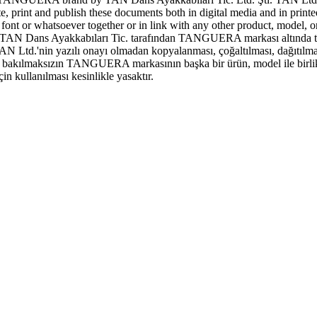
ute, print and publish these documents both in digital media and in print
 or whatsoever together or in link with any other product, model, or 
N Dans Ayakkabıları Tic. tarafından TANGUERA markası altında tescill
AN Ltd.'nin yazılı onayı olmadan kopyalanması, çoğaltılması, dağıtılma
şeye bakılmaksızın TANGUERA markasının başka bir ürün, model ile birlik
 kullanılması kesinlikle yasaktır.