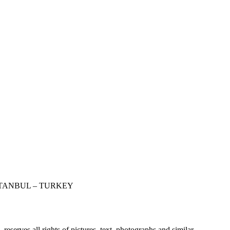
STANBUL – TURKEY
erves all rights of pictures, text, photographs and similar