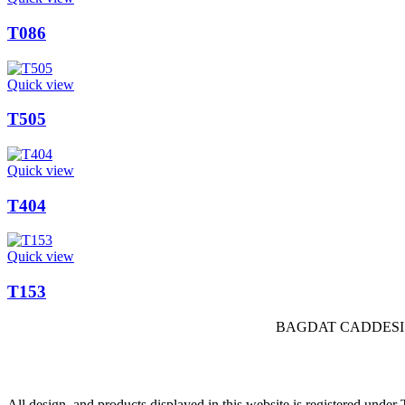
T086
Quick view
T505
Quick view
T404
Quick view
T153
BAGDAT CADDESI 
All design, and products displayed in this website is registered und