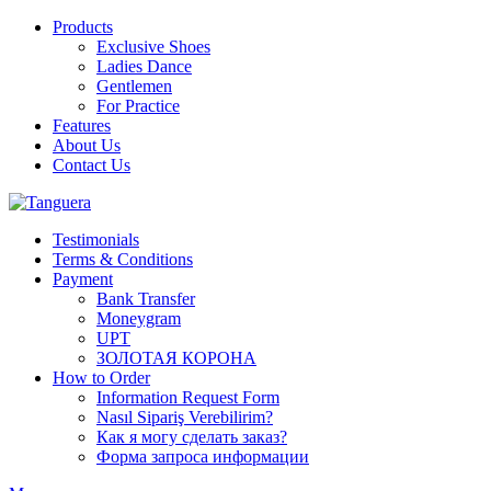
Products
Exclusive Shoes
Ladies Dance
Gentlemen
For Practice
Features
About Us
Contact Us
Testimonials
Terms & Conditions
Payment
Bank Transfer
Moneygram
UPT
ЗОЛОТАЯ КОРОНА
How to Order
Information Request Form
Nasıl Sipariş Verebilirim?
Как я могу сделать заказ?
Форма запроса информации