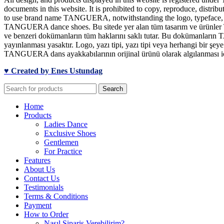
documents in this website. It is prohibited to copy, reproduce, distrib
to use brand name TANGUERA, notwithstanding the logo, typeface, font
TANGUERA dance shoes. Bu sitede yer alan tüm tasarım ve ürünler TA
ve benzeri dokümanların tüm haklarını saklı tutar. Bu dokümanların T
yayınlanması yasaktır. Logo, yazı tipi, yazı tipi veya herhangi bir 
TANGUERA dans ayakkabılarının orijinal ürünü olarak algılanması için
♥ Created by Enes Ustundag
Search
Home
Products
Ladies Dance
Exclusive Shoes
Gentlemen
For Practice
Features
About Us
Contact Us
Testimonials
Terms & Conditions
Payment
How to Order
Nasıl Sipariş Verebilirim?