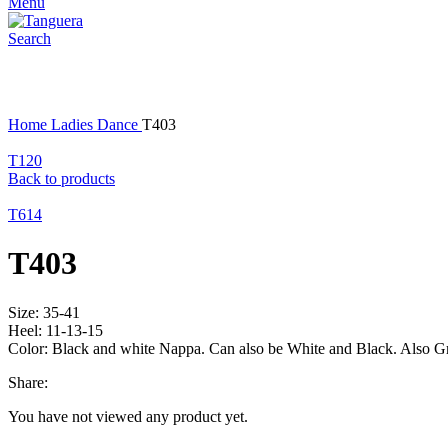
Menu
Search
Click to enlarge
Home
Ladies Dance
T403
T120
Back to products
T614
T403
Size: 35-41
Heel: 11-13-15
Color: Black and white Nappa. Can also be White and Black. Also G
Share:
You have not viewed any product yet.