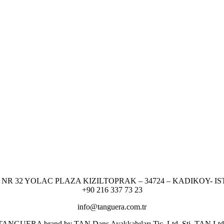
NR 32 YOLAC PLAZA KIZILTOPRAK – 34724 – KADIKOY- I
+90 216 337 73 23
info@tanguera.com.tr
er TANGUERA brand by TAN Dans Ayakkabıları Tic. Ltd. Şti. TAN Ltd. res