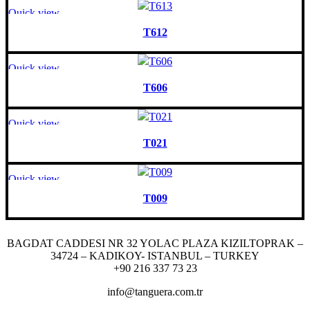
Quick view
T612
Quick view
T606
Quick view
T021
Quick view
T009
BAGDAT CADDESI NR 32 YOLAC PLAZA KIZILTOPRAK –
34724 – KADIKOY- ISTANBUL – TURKEY
+90 216 337 73 23
info@tanguera.com.tr