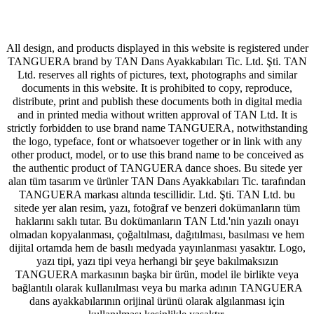
All design, and products displayed in this website is registered under
TANGUERA brand by TAN Dans Ayakkabıları Tic. Ltd. Şti. TAN
Ltd. reserves all rights of pictures, text, photographs and similar
documents in this website. It is prohibited to copy, reproduce,
distribute, print and publish these documents both in digital media
and in printed media without written approval of TAN Ltd. It is
strictly forbidden to use brand name TANGUERA, notwithstanding
the logo, typeface, font or whatsoever together or in link with any
other product, model, or to use this brand name to be conceived as
the authentic product of TANGUERA dance shoes. Bu sitede yer
alan tüm tasarım ve ürünler TAN Dans Ayakkabıları Tic. tarafından
TANGUERA markası altında tescillidir. Ltd. Şti. TAN Ltd. bu
sitede yer alan resim, yazı, fotoğraf ve benzeri dokümanların tüm
haklarını saklı tutar. Bu dokümanların TAN Ltd.'nin yazılı onayı
olmadan kopyalanması, çoğaltılması, dağıtılması, basılması ve hem
dijital ortamda hem de basılı medyada yayınlanması yasaktır. Logo,
yazı tipi, yazı tipi veya herhangi bir şeye bakılmaksızın
TANGUERA markasının başka bir ürün, model ile birlikte veya
bağlantılı olarak kullanılması veya bu marka adının TANGUERA
dans ayakkabılarının orijinal ürünü olarak algılanması için