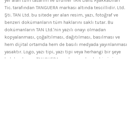
yer alan tüm tasarım ve ürünler TAN Dans Ayakkabıları
Tic. tarafından TANGUERA markası altında tescillidir. Ltd.
Şti. TAN Ltd. bu sitede yer alan resim, yazı, fotoğraf ve
benzeri dokümanların tüm haklarını saklı tutar. Bu
dokümanların TAN Ltd.'nin yazılı onayı olmadan
kopyalanması, çoğaltılması, dağıtılması, basılması ve
hem dijital ortamda hem de basılı medyada yayınlanması
yasaktır. Logo, yazı tipi, yazı tipi veya herhangi bir şeye
bakılmaksızın TANGUERA markasının başka bir ürün,
model ile birlikte veya bağlantılı olarak kullanılması veya
bu marka adının TANGUERA dans ayakkabılarının orijinal
ürünü olarak algılanması için kullanılması kesinlikle
yasaktır.
♥ Created by Enes Ustundag