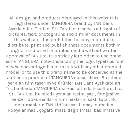
All design, and products displayed in this website is
registered under TANGUERA brand by TAN Dans
Ayakkabıları Tic. Ltd. Şti. TAN Ltd. reserves all rights of
pictures, text, photographs and similar documents in
this website. It is prohibited to copy, reproduce,
distribute, print and publish these documents both in
digital media and in printed media without written
approval of TAN Ltd. It is strictly forbidden to use brand
name TANGUERA, notwithstanding the logo, typeface, font
or whatsoever together or in link with any other product,
model, or to use this brand name to be conceived as the
authentic product of TANGUERA dance shoes. Bu sitede
yer alan tüm tasarım ve ürünler TAN Dans Ayakkabıları
Tic. tarafından TANGUERA markası altında tescillidir. Ltd.
Şti. TAN Ltd. bu sitede yer alan resim, yazı, fotoğraf ve
benzeri dokümanların tüm haklarını saklı tutar. Bu
dokümanların TAN Ltd.'nin yazılı onayı olmadan
kopyalanması, çoğaltılması, dağıtılması, basılması ve
hem dijital ortamda hem de basılı medyada yayınlanması
yasaktır. Logo, yazı tipi, yazı tipi veya herhangi bir şeye
bakılmaksızın TANGUERA markasının başka bir ürün,