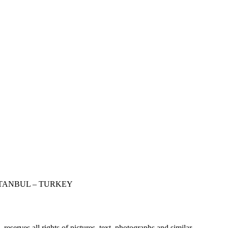
STANBUL – TURKEY
erves all rights of pictures, text, photographs and similar