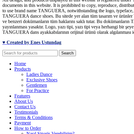
documents in this website. It is prohibited to copy, reproduce, distrib
to use brand name TANGUERA, notwithstanding the logo, typeface, font
TANGUERA dance shoes. Bu sitede yer alan tüm tasarım ve ürünler TA
ve benzeri dokümanların tüm haklarını saklı tutar. Bu dokümanların T
yayınlanması yasaktır. Logo, yazı tipi, yazı tipi veya herhangi bir 
TANGUERA dans ayakkabılarının orijinal ürünü olarak algılanması için
♥ Created by Enes Ustundag
Search
Home
Products
Ladies Dance
Exclusive Shoes
Gentlemen
For Practice
Features
About Us
Contact Us
Testimonials
Terms & Conditions
Payment
How to Order
Nasıl Sipariş Verebilirim?