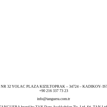
NR 32 YOLAC PLAZA KIZILTOPRAK – 34724 – KADIKOY- I
+90 216 337 73 23
info@tanguera.com.tr
er TANGUERA brand by TAN Dans Ayakkabıları Tic. Ltd. Şti. TAN Ltd. res