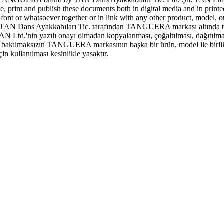
ute, print and publish these documents both in digital media and in print
 or whatsoever together or in link with any other product, model, or 
N Dans Ayakkabıları Tic. tarafından TANGUERA markası altında tescill
AN Ltd.'nin yazılı onayı olmadan kopyalanması, çoğaltılması, dağıtılma
şeye bakılmaksızın TANGUERA markasının başka bir ürün, model ile birlik
 kullanılması kesinlikle yasaktır.