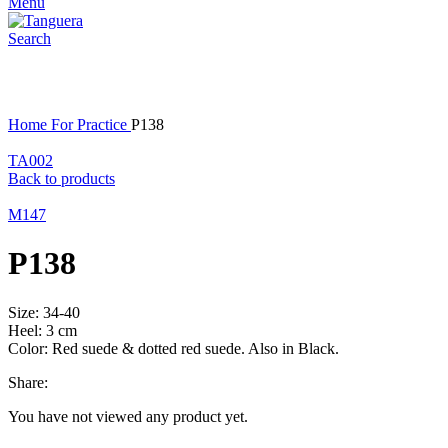
Menu
Search
Click to enlarge
Home
For Practice
P138
TA002
Back to products
M147
P138
Size: 34-40
Heel: 3 cm
Color: Red suede & dotted red suede. Also in Black.
Share:
You have not viewed any product yet.