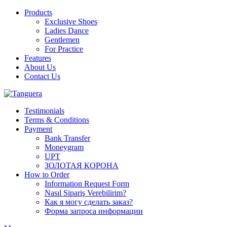
Products
Exclusive Shoes
Ladies Dance
Gentlemen
For Practice
Features
About Us
Contact Us
Testimonials
Terms & Conditions
Payment
Bank Transfer
Moneygram
UPT
ЗОЛОТАЯ КОРОНА
How to Order
Information Request Form
Nasıl Sipariş Verebilirim?
Как я могу сделать заказ?
Форма запроса информации