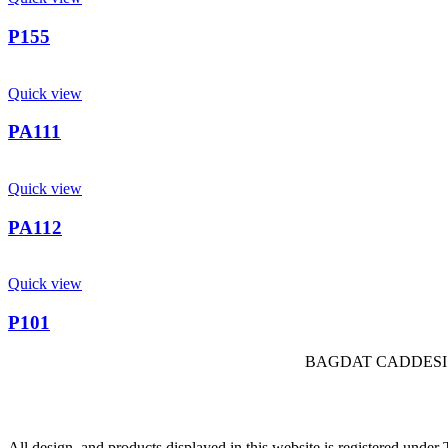
P155
Quick view
PA111
Quick view
PA112
Quick view
P101
BAGDAT CADDESI 
All design, and products displayed in this website is registered und