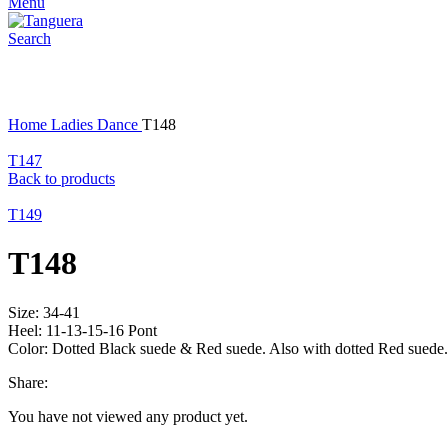
Menu
Search
Click to enlarge
Home
Ladies Dance
T148
T147
Back to products
T149
T148
Size: 34-41
Heel: 11-13-15-16 Pont
Color: Dotted Black suede & Red suede. Also with dotted Red suede.
Share:
You have not viewed any product yet.