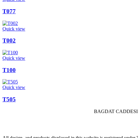
T077
Quick view
T002
Quick view
T100
Quick view
T505
BAGDAT CADDESI 
All design, and products displayed in this website is registered und