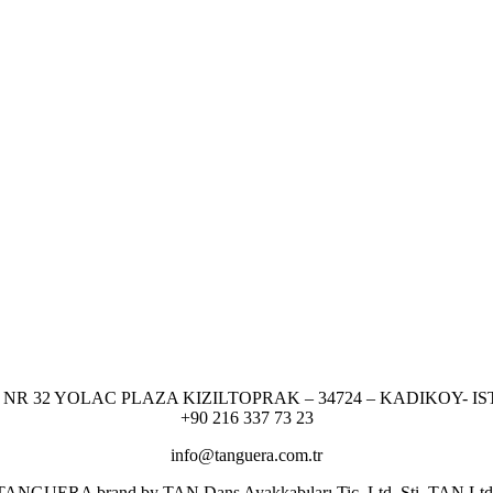
NR 32 YOLAC PLAZA KIZILTOPRAK – 34724 – KADIKOY- I
+90 216 337 73 23
info@tanguera.com.tr
er TANGUERA brand by TAN Dans Ayakkabıları Tic. Ltd. Şti. TAN Ltd. res