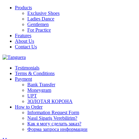
Products
Exclusive Shoes
Ladies Dance
Gentlemen
For Practice
Features
About Us
Contact Us
Testimonials
Terms & Conditions
Payment
Bank Transfer
Moneygram
UPT
ЗОЛОТАЯ КОРОНА
How to Order
Information Request Form
Nasıl Sipariş Verebilirim?
Как я могу сделать заказ?
Форма запроса информации