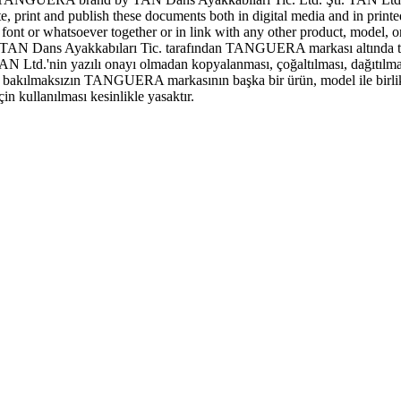
ute, print and publish these documents both in digital media and in print
 or whatsoever together or in link with any other product, model, or 
N Dans Ayakkabıları Tic. tarafından TANGUERA markası altında tescill
AN Ltd.'nin yazılı onayı olmadan kopyalanması, çoğaltılması, dağıtılma
şeye bakılmaksızın TANGUERA markasının başka bir ürün, model ile birlik
 kullanılması kesinlikle yasaktır.