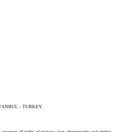
STANBUL – TURKEY
erves all rights of pictures, text, photographs and similar