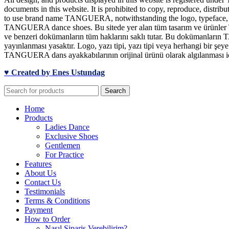
documents in this website. It is prohibited to copy, reproduce, distrib
to use brand name TANGUERA, notwithstanding the logo, typeface, font
TANGUERA dance shoes. Bu sitede yer alan tüm tasarım ve ürünler TA
ve benzeri dokümanların tüm haklarını saklı tutar. Bu dokümanların T
yayınlanması yasaktır. Logo, yazı tipi, yazı tipi veya herhangi bir 
TANGUERA dans ayakkabılarının orijinal ürünü olarak algılanması için
♥ Created by Enes Ustundag
Search
Home
Products
Ladies Dance
Exclusive Shoes
Gentlemen
For Practice
Features
About Us
Contact Us
Testimonials
Terms & Conditions
Payment
How to Order
Nasıl Sipariş Verebilirim?