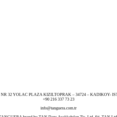
NR 32 YOLAC PLAZA KIZILTOPRAK – 34724 – KADIKOY- I
+90 216 337 73 23
info@tanguera.com.tr
er TANGUERA brand by TAN Dans Ayakkabıları Tic. Ltd. Şti. TAN Ltd. res