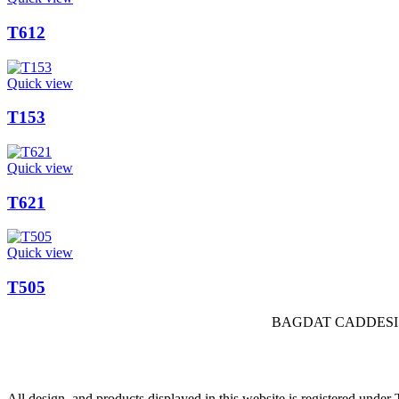
T612
Quick view
T153
Quick view
T621
Quick view
T505
BAGDAT CADDESI 
All design, and products displayed in this website is registered und