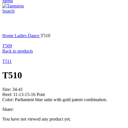
Menu
Search
Click to enlarge
Home
Ladies Dance
T510
T509
Back to products
T511
T510
Size: 34-41
Heel: 11-13-15-16 Pont
Color: Parliament blue satin with gold patent combination.
Share:
You have not viewed any product yet.