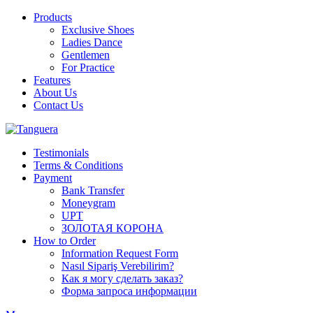
Products
Exclusive Shoes
Ladies Dance
Gentlemen
For Practice
Features
About Us
Contact Us
Testimonials
Terms & Conditions
Payment
Bank Transfer
Moneygram
UPT
ЗОЛОТАЯ КОРОНА
How to Order
Information Request Form
Nasıl Sipariş Verebilirim?
Как я могу сделать заказ?
Форма запроса информации