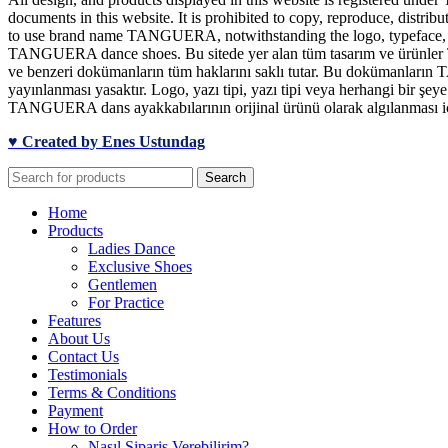
documents in this website. It is prohibited to copy, reproduce, distrib
to use brand name TANGUERA, notwithstanding the logo, typeface, font
TANGUERA dance shoes. Bu sitede yer alan tüm tasarım ve ürünler TA
ve benzeri dokümanların tüm haklarını saklı tutar. Bu dokümanların T
yayınlanması yasaktır. Logo, yazı tipi, yazı tipi veya herhangi bir 
TANGUERA dans ayakkabılarının orijinal ürünü olarak algılanması için
♥ Created by Enes Ustundag
Search
Home
Products
Ladies Dance
Exclusive Shoes
Gentlemen
For Practice
Features
About Us
Contact Us
Testimonials
Terms & Conditions
Payment
How to Order
Nasıl Sipariş Verebilirim?