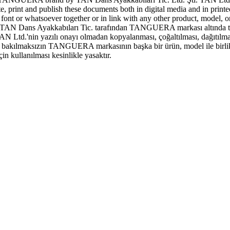
ute, print and publish these documents both in digital media and in print
 or whatsoever together or in link with any other product, model, or 
N Dans Ayakkabıları Tic. tarafından TANGUERA markası altında tescill
AN Ltd.'nin yazılı onayı olmadan kopyalanması, çoğaltılması, dağıtılma
şeye bakılmaksızın TANGUERA markasının başka bir ürün, model ile birlik
 kullanılması kesinlikle yasaktır.