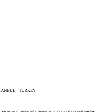
STANBUL – TURKEY
erves all rights of pictures, text, photographs and similar